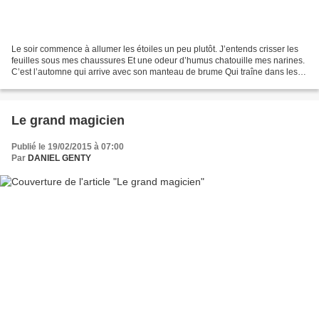
Le soir commence à allumer les étoiles un peu plutôt. J’entends crisser les
feuilles sous mes chaussures Et une odeur d’humus chatouille mes narines.
C’est l’automne qui arrive avec son manteau de brume Qui traîne dans les
vallées et les campagnes. Tel...
Le grand magicien
Publié le 19/02/2015 à 07:00
Par
DANIEL GENTY