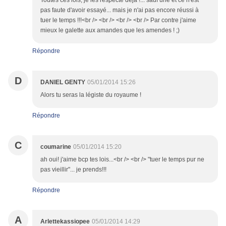
Toutes ces lois, je les respecte déjà !... sauf une et ce n'est
pas faute d'avoir essayé... mais je n'ai pas encore réussi à
tuer le temps !!!<br /> <br /> <br /> <br /> Par contre j'aime
mieux le galette aux amandes que les amendes ! ;)
Répondre
D
DANIEL GENTY
05/01/2014 15:26
Alors tu seras la légiste du royaume !
Répondre
C
coumarine
05/01/2014 15:20
ah oui! j'aime bcp tes lois...<br /> <br /> "tuer le temps pur ne
pas vieillir"... je prends!!!
Répondre
A
Arlettekassiopee
05/01/2014 14:29