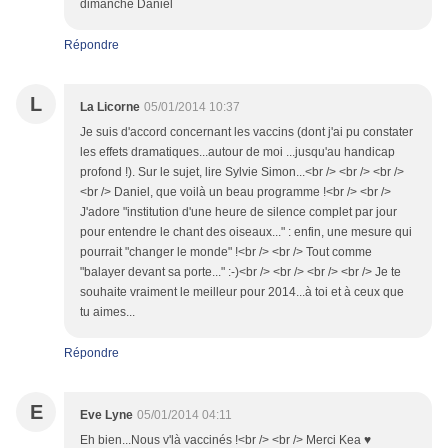
dimanche Daniel
Répondre
L
La Licorne
05/01/2014 10:37
Je suis d'accord concernant les vaccins (dont j'ai pu constater
les effets dramatiques...autour de moi ...jusqu'au handicap
profond !). Sur le sujet, lire Sylvie Simon...<br /> <br /> <br />
<br /> Daniel, que voilà un beau programme !<br /> <br />
J'adore "institution d'une heure de silence complet par jour
pour entendre le chant des oiseaux..." : enfin, une mesure qui
pourrait "changer le monde" !<br /> <br /> Tout comme
"balayer devant sa porte..." :-)<br /> <br /> <br /> <br /> Je te
souhaite vraiment le meilleur pour 2014...à toi et à ceux que
tu aimes...
Répondre
E
Eve Lyne
05/01/2014 04:11
Eh bien...Nous v'là vaccinés !<br /> <br /> Merci Kea ♥