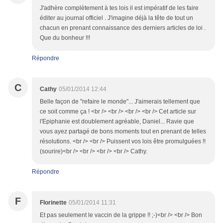
J'adhère complètement à tes lois il est impératif de les faire
éditer au journal officiel . J'imagine déjà la tête de tout un
chacun en prenant connaissance des derniers articles de loi .
Que du bonheur !!!
Répondre
C
Cathy
05/01/2014 12:44
Belle façon de "refaire le monde"... J'aimerais tellement que
ce soit comme ça ! <br /> <br /> <br /> <br /> Cet article sur
l'Epiphanie est doublement agréable, Daniel... Ravie que
vous ayez partagé de bons moments tout en prenant de telles
résolutions. <br /> <br /> Puissent vos lois être promulguées !!
(sourire)<br /> <br /> <br /> <br /> Cathy.
Répondre
F
Florinette
05/01/2014 11:31
Et pas seulement le vaccin de la grippe !! ;-)<br /> <br /> Bon