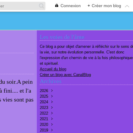
Connexion
+
Créer mon blog
Les voies de l'âme
Ce blog a pour objet d'amener à réfléchir sur le sens d
la vie, sur notre évolution personnelle. C'est donc
l'expression d'un chemin de vie à la fois philosophique
et spirituel.
Accueil du blog
Créer un blog avec CanalBlog
Archives
du soir.A pein
fini.... et l'a
2026
2025
Août
(2)
s vies sont pas
2024
Juillet
Décembre
(6)
(7)
2023
Juin
Novembre
Décembre
(7)
(6)
(10)
2022
Mai
Octobre
Novembre
Décembre
(7)
(7)
(9)
(9)
2021
Avril
Septembre
Octobre
Novembre
Décembre
(6)
(8)
(9)
(3)
(7)
2020
Mars
Août
Septembre
Octobre
Septembre
Décembre
(6)
(6)
(9)
(10)
(8)
(3)
2019
Février
Juillet
Août
Septembre
Août
Novembre
Décembre
(7)
(8)
(8)
(8)
(9)
(9)
(9)