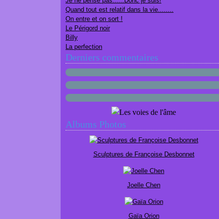
Je ne pense pas......Donc je suis!
Quand tout est relatif dans la vie........
On entre et on sort !
Le Périgord noir
Billy
La perfection
Derniers commentaires
Albums Photos
Sculptures de Françoise Desbonnet
Joelle Chen
Gaïa Orion