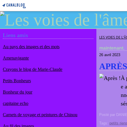
Liens amis
LES VOIES DE L'
Au pays des images et des mots
maintenant.
26 avril 2023
Amenavigante
APRÈS
Crayons le blog de Marie-Claude
À 
Petits Bonheurs
e a
Bonheur du jour
nn
sé
capitaine echo
Carnets de voyage et peintures de Chinou
Posté par DANI
Tags:
petits rien
Au fil des images