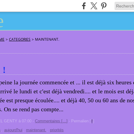
ÂME
>
CATEGORIES
>
MAINTENANT.
 !
peine la journée commencée et ... il est déjà six heures 
rrivé le lundi et c'est déjà vendredi.... et le mois est déjà 
ée est presque écoulée.... et déjà 40, 50 ou 60 ans de no
s. On se rend pas compte...
EL GENTY à 07:00 -
Commentaires [
…
]
- Permalien [
#
]
s
,
aujourd'hui
,
maintenant.
,
priorités