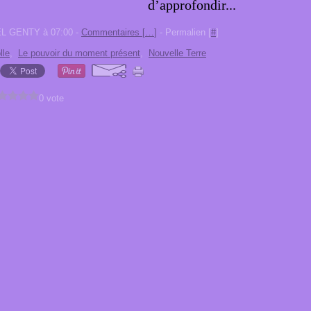
d’approfondir...
EL GENTY à 07:00 -
Commentaires [
…
]
- Permalien [
#
]
lle
,
Le pouvoir du moment présent
,
Nouvelle Terre
0 vote