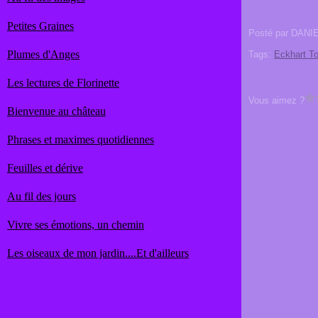
Petites Graines
Posté par DANI
Plumes d'Anges
Tags:
Eckhart To
Les lectures de Florinette
Vous aimez ?
Bienvenue au château
Phrases et maximes quotidiennes
Feuilles et dérive
Au fil des jours
Vivre ses émotions, un chemin
Les oiseaux de mon jardin....Et d'ailleurs