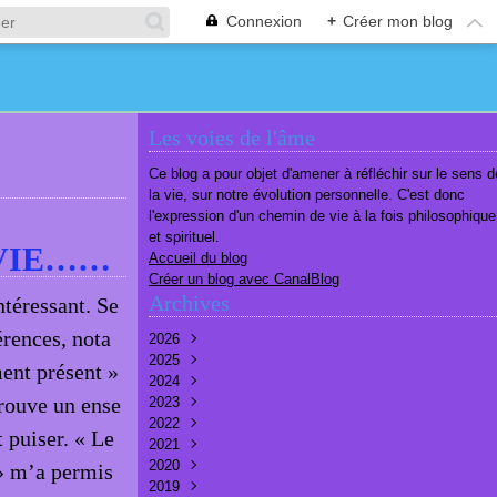
Connexion
+
Créer mon blog
Les voies de l'âme
Ce blog a pour objet d'amener à réfléchir sur le sens d
la vie, sur notre évolution personnelle. C'est donc
l'expression d'un chemin de vie à la fois philosophique
et spirituel.
 VIE……
Accueil du blog
Créer un blog avec CanalBlog
Archives
ntéressant. Se
érences, nota
2026
2025
Août
(1)
nt présent »
2024
Juillet
Décembre
(6)
(7)
trouve un ense
2023
Juin
Novembre
Décembre
(7)
(6)
(10)
2022
Mai
Octobre
Novembre
Décembre
(7)
(7)
(9)
(9)
 puiser. « Le
2021
Avril
Septembre
Octobre
Novembre
Décembre
(6)
(8)
(9)
(3)
(7)
2020
Mars
Août
Septembre
Octobre
Septembre
Décembre
(6)
(6)
(9)
(10)
(8)
(3)
» m’a permis
2019
Février
Juillet
Août
Septembre
Août
Novembre
Décembre
(7)
(8)
(8)
(8)
(9)
(9)
(9)