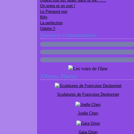
Quand tout est relatif dans la vie........
On entre et on sort !
Le Périgord noir
Billy
La perfection
Odette !!
Derniers commentaires
Albums Photos
Sculptures de Françoise Desbonnet
Joelle Chen
Gaïa Orion