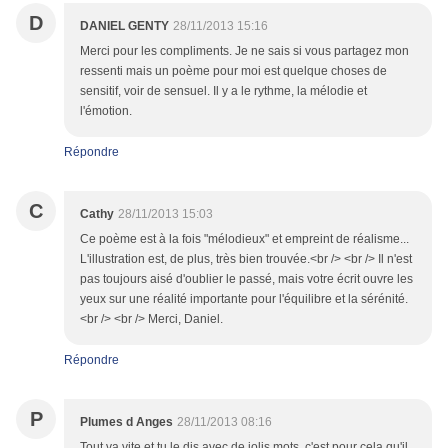
D
DANIEL GENTY
28/11/2013 15:16
Merci pour les compliments. Je ne sais si vous partagez mon
ressenti mais un poème pour moi est quelque choses de
sensitif, voir de sensuel. Il y a le rythme, la mélodie et
l'émotion.
Répondre
C
Cathy
28/11/2013 15:03
Ce poème est à la fois "mélodieux" et empreint de réalisme...
L'illustration est, de plus, très bien trouvée.<br /> <br /> Il n'est
pas toujours aisé d'oublier le passé, mais votre écrit ouvre les
yeux sur une réalité importante pour l'équilibre et la sérénité.
<br /> <br /> Merci, Daniel.
Répondre
P
Plumes d Anges
28/11/2013 08:16
Tout va vite et tu le dis avec de jolis mots, c'est pour cela qu'il