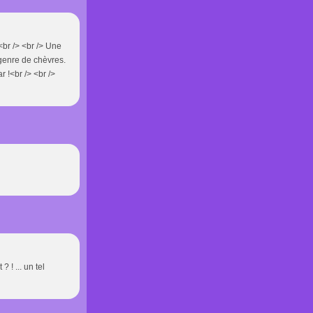
<br /> <br /> Une
 genre de chèvres.
r !<br /> <br />
 ! ... un tel