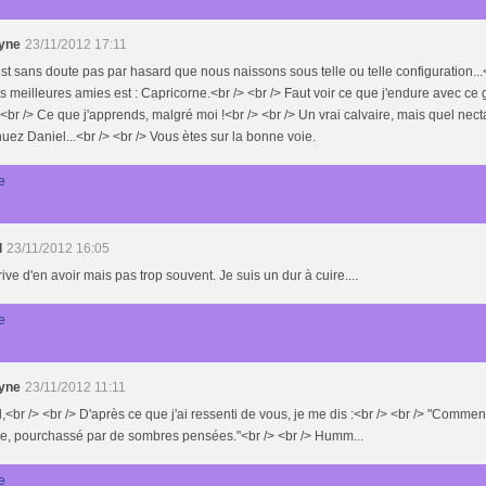
yne
23/11/2012 17:11
st sans doute pas par hasard que nous naissons sous telle ou telle configuration...
 meilleures amies est : Capricorne.<br /> <br /> Faut voir ce que j'endure avec ce
 <br /> Ce que j'apprends, malgré moi !<br /> <br /> Un vrai calvaire, mais quel necta
uez Daniel...<br /> <br /> Vous ètes sur la bonne voie.
e
l
23/11/2012 16:05
rrive d'en avoir mais pas trop souvent. Je suis un dur à cuire....
e
yne
23/11/2012 11:11
,<br /> <br /> D'après ce que j'ai ressenti de vous, je me dis :<br /> <br /> "Comment ?
, pourchassé par de sombres pensées."<br /> <br /> Humm...
e