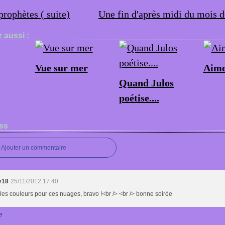
prophètes ( suite)
Une fin d'après midi du mois 
 aussi :
Vue sur mer
Aime
Quand Julos
poétise....
es
Ajouter un commentaire
y18
25/11/2012 17:40
les couleurs pour ces nuages, bravo !<br /> <br /> bonne soirée
e