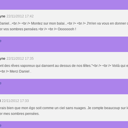
yne
22/11/2012 17:42
 Daniel...<br /> <br /> Montez sur mon balai...<br /> <br /> J'm'en va vous en donner
er vos sombres pensées.<br /> <br /> Oooooooh !
e
yne
22/11/2012 17:35
nt des rêves vaporeux qui dansent au dessus de nos têtes."<br /> <br /> Voilà qui es
 <br /> Merci Daniel .
e
l
22/11/2012 17:33
erais bien que mon égo soit comme un ciel sans nuages. Je compte beaucoup sur l
er mes sombres pensées.
e