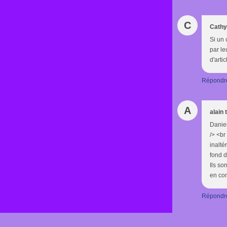
C
Cathy
Si un 
par le
d'arti
Répondr
A
alain
Daniel
/> <br
inalté
fond d
Ils so
en com
Répondr