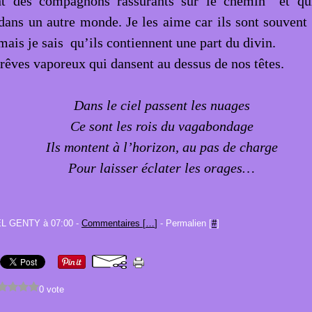
nt des compagnons rassurants sur le chemin et q
 dans un autre monde. Je les aime car ils sont souvent 
mais je sais qu’ils contiennent une part du divin.
rêves vaporeux qui dansent au dessus de nos têtes.
Dans le ciel passent les nuages
Ce sont les rois du vagabondage
Ils montent à l’horizon, au pas de charge
Pour laisser éclater les orages…
EL GENTY à 07:00 -
Commentaires [
…
]
- Permalien [
#
]
0 vote