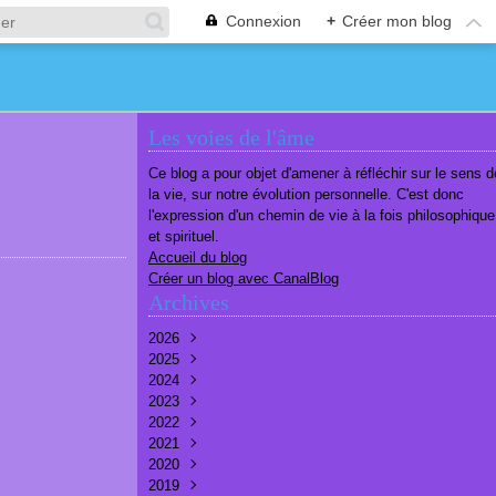
Connexion
+
Créer mon blog
Les voies de l'âme
Ce blog a pour objet d'amener à réfléchir sur le sens d
la vie, sur notre évolution personnelle. C'est donc
l'expression d'un chemin de vie à la fois philosophique
et spirituel.
Accueil du blog
Créer un blog avec CanalBlog
Archives
2026
2025
Août
(2)
2024
Juillet
Décembre
(6)
(7)
2023
Juin
Novembre
Décembre
(7)
(6)
(10)
2022
Mai
Octobre
Novembre
Décembre
(7)
(7)
(9)
(9)
2021
Avril
Septembre
Octobre
Novembre
Décembre
(6)
(8)
(9)
(3)
(7)
2020
Mars
Août
Septembre
Octobre
Septembre
Décembre
(6)
(6)
(9)
(10)
(8)
(3)
2019
Février
Juillet
Août
Septembre
Août
Novembre
Décembre
(7)
(8)
(8)
(8)
(9)
(9)
(9)