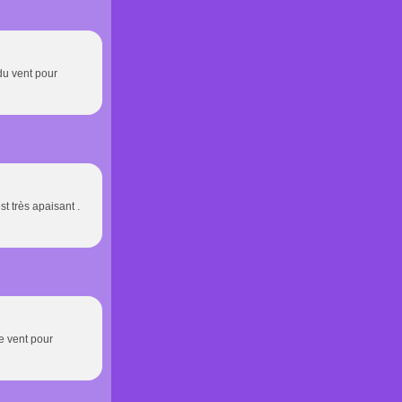
 du vent pour
t très apaisant .
e vent pour