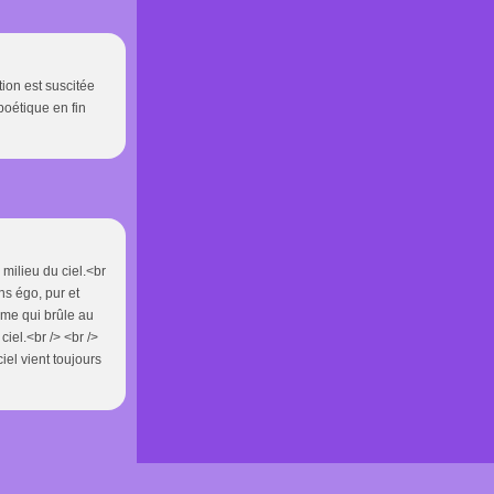
tion est suscitée
 poétique en fin
 milieu du ciel.<br
ns égo, pur et
mme qui brûle au
iel.<br /> <br />
iel vient toujours