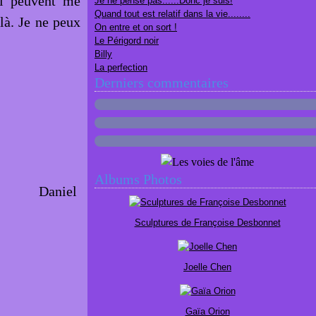
ui peuvent me
Je ne pense pas......Donc je suis!
Quand tout est relatif dans la vie........
là. Je ne peux
On entre et on sort !
Le Périgord noir
Billy
La perfection
Derniers commentaires
Albums Photos
Daniel
Sculptures de Françoise Desbonnet
Joelle Chen
Gaïa Orion