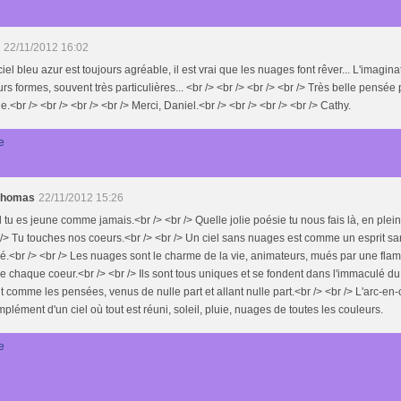
22/11/2012 16:02
ciel bleu azur est toujours agréable, il est vrai que les nuages font rêver... L'imagina
urs formes, souvent très particulières... <br /> <br /> <br /> <br /> Très belle pensée
cle.<br /> <br /> <br /> <br /> Merci, Daniel.<br /> <br /> <br /> <br /> Cathy.
e
 thomas
22/11/2012 15:26
 tu es jeune comme jamais.<br /> <br /> Quelle jolie poésie tu nous fais là, en plein
 /> Tu touches nos coeurs.<br /> <br /> Un ciel sans nuages est comme un esprit sa
ré.<br /> <br /> Les nuages sont le charme de la vie, animateurs, mués par une fla
e chaque coeur.<br /> <br /> Ils sont tous uniques et se fondent dans l'immaculé du c
nt comme les pensées, venus de nulle part et allant nulle part.<br /> <br /> L'arc-en-c
plément d'un ciel où tout est réuni, soleil, pluie, nuages de toutes les couleurs.
e