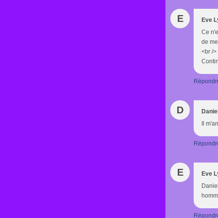
E
Eve L
Ce n'e
de mes
<br />
Contin
Répondr
D
Danie
Il m'a
Répondr
E
Eve L
Daniel
homme
Répondr