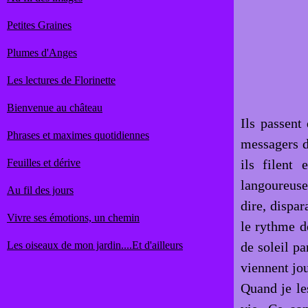
Petites Graines
Plumes d'Anges
Les lectures de Florinette
Bienvenue au château
Ils passent
Phrases et maximes quotidiennes
messagers d
Feuilles et dérive
ils filent 
langoureusem
Au fil des jours
dire, dispar
Vivre ses émotions, un chemin
le rythme d
Les oiseaux de mon jardin....Et d'ailleurs
de soleil pa
viennent jou
Quand je le