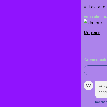
Les faux 
Vous aimerez
Un jour
Commentair
W
witne
de bel
Répondr