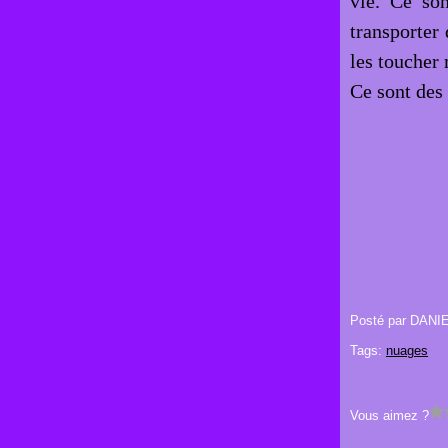
vie. Ce so
transporter
les toucher 
Ce sont des 
Posté par DANI
Tags:
nuages
Vous aimez ?