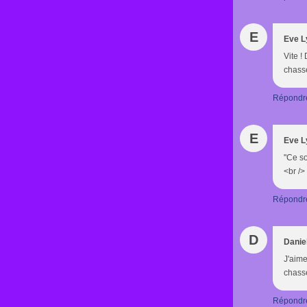
E
Eve L
Vite !
chass
Répondr
E
Eve L
"Ce so
<br />
Répondr
D
Danie
J'aim
chass
Répondr