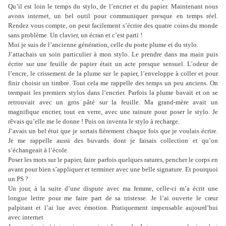
Qu’il est loin le temps du stylo, de l’encrier et du papier. Maintenant nous
avons internet, un bel outil pour communiquer presque en temps réel.
Rendez vous compte, on peut facilement s’écrire des quatre coins du monde
sans problème. Un clavier, un écran et c’est parti !
Moi je suis de l’ancienne génération, celle du porte plume et du stylo.
J’attachais un soin particulier à mon stylo. Le prendre dans ma main puis
écrire sur une feuille de papier était un acte presque sensuel. L’odeur de
l’encre, le crissement de la plume sur le papier, l’enveloppe à coller et pour
finir choisir un timbre. Tout cela me rappelle des temps un peu anciens. On
trempait les premiers stylos dans l’encrier. Parfois la plume bavait et on se
retrouvait avec un gros pâté sur la feuille. Ma grand-mère avait un
magnifique encrier, tout en verre, avec une rainure pour poser le stylo. Je
rêvais qu’elle me le donne ! Puis on inventa le stylo à recharge.
J’avais un bel étui que je sortais fièrement chaque fois que je voulais écrire.
Je me rappelle aussi des buvards dont je faisais collection et qu’on
s’échangeait à l’école.
Poser les mots sur le papier, faire parfois quelques ratures, pencher le corps en
avant pour bien s’appliquer et terminer avec une belle signature. Et pourquoi
un PS ?
Un jour, à la suite d’une dispute avec ma femme, celle-ci m’a écrit une
longue lettre pour me faire part de sa tristesse. Je l’ai ouverte le cœur
palpitant et l’ai lue avec émotion. Pratiquement impensable aujourd’hui
avec internet