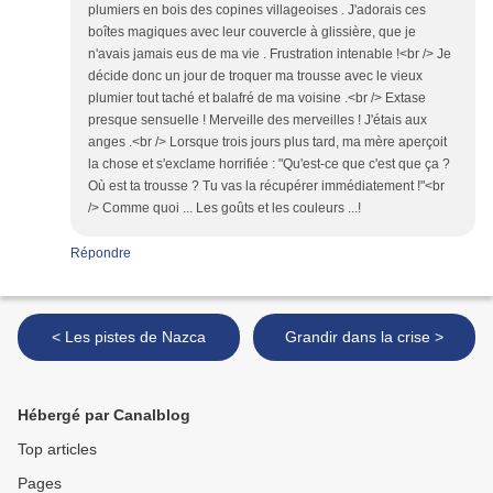
plumiers en bois des copines villageoises . J'adorais ces
boîtes magiques avec leur couvercle à glissière, que je
n'avais jamais eus de ma vie . Frustration intenable !<br /> Je
décide donc un jour de troquer ma trousse avec le vieux
plumier tout taché et balafré de ma voisine .<br /> Extase
presque sensuelle ! Merveille des merveilles ! J'étais aux
anges .<br /> Lorsque trois jours plus tard, ma mère aperçoit
la chose et s'exclame horrifiée : "Qu'est-ce que c'est que ça ?
Où est ta trousse ? Tu vas la récupérer immédiatement !"<br
/> Comme quoi ... Les goûts et les couleurs ...!
Répondre
< Les pistes de Nazca
Grandir dans la crise >
Hébergé par Canalblog
Top articles
Pages