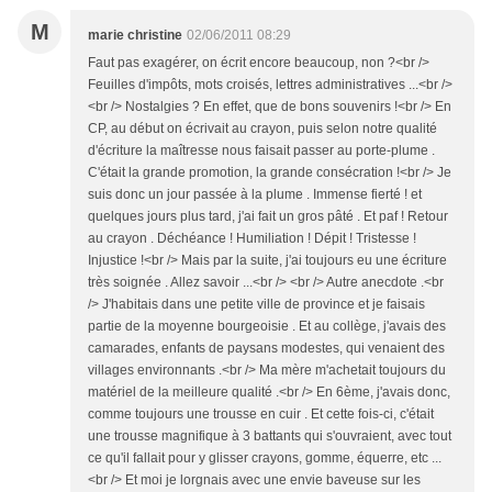
M
marie christine
02/06/2011 08:29
Faut pas exagérer, on écrit encore beaucoup, non ?<br />
Feuilles d'impôts, mots croisés, lettres administratives ...<br />
<br /> Nostalgies ? En effet, que de bons souvenirs !<br /> En
CP, au début on écrivait au crayon, puis selon notre qualité
d'écriture la maîtresse nous faisait passer au porte-plume .
C'était la grande promotion, la grande consécration !<br /> Je
suis donc un jour passée à la plume . Immense fierté ! et
quelques jours plus tard, j'ai fait un gros pâté . Et paf ! Retour
au crayon . Déchéance ! Humiliation ! Dépit ! Tristesse !
Injustice !<br /> Mais par la suite, j'ai toujours eu une écriture
très soignée . Allez savoir ...<br /> <br /> Autre anecdote .<br
/> J'habitais dans une petite ville de province et je faisais
partie de la moyenne bourgeoisie . Et au collège, j'avais des
camarades, enfants de paysans modestes, qui venaient des
villages environnants .<br /> Ma mère m'achetait toujours du
matériel de la meilleure qualité .<br /> En 6ème, j'avais donc,
comme toujours une trousse en cuir . Et cette fois-ci, c'était
une trousse magnifique à 3 battants qui s'ouvraient, avec tout
ce qu'il fallait pour y glisser crayons, gomme, équerre, etc ...
<br /> Et moi je lorgnais avec une envie baveuse sur les