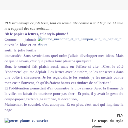
PLV m’a envoyé ce joli texte, tout en sensibilité comme il sait le faire. Et cela
m’a rappelé des souvenirs…….
Ah le papier à lettres, et le stylo-plume !
Comme j'aimais
ouvrir le bloc et en
sortir la jolie feuille
immaculée. Sans savoir dans quel ordre j'allais développer mes idées. Mais
ce que je savais, c'est que j'allais faire plaisir à quelqu'un.
Bon, le courriel fait plaisir aussi, mais on l'efface si vite ...C'est le côté
"éphémère" qui me déplaît. Les lettres avec le timbre, je les conservais dans
une boîte à chaussures. Je les regardais, je les sentais, je les mettais contre
mon cœur. Souvent, ah qu'ils étaient beaux ces timbres de collection !
Et l'oblitération permettait d'en connaître la provenance. Avec la flamme de
la ville, on faisait du tourisme pour pas cher ! Et puis, il y avait le geste du
coupe-papier, l'attente, la surprise, la déception, ..
Maintenant le courriel, c'est anonyme. Et en plus, c'est moi qui imprime la
page
PLV
Le temps du stylo
plume