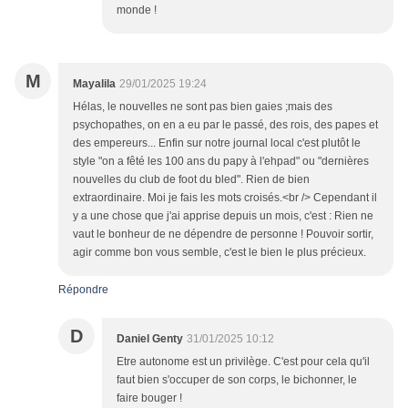
monde !
M
Mayalila
29/01/2025 19:24
Hélas, le nouvelles ne sont pas bien gaies ;mais des
psychopathes, on en a eu par le passé, des rois, des papes et
des empereurs... Enfin sur notre journal local c'est plutôt le
style "on a fêté les 100 ans du papy à l'ehpad" ou "dernières
nouvelles du club de foot du bled". Rien de bien
extraordinaire. Moi je fais les mots croisés.<br /> Cependant il
y a une chose que j'ai apprise depuis un mois, c'est : Rien ne
vaut le bonheur de ne dépendre de personne ! Pouvoir sortir,
agir comme bon vous semble, c'est le bien le plus précieux.
Répondre
D
Daniel Genty
31/01/2025 10:12
Etre autonome est un privilège. C'est pour cela qu'il
faut bien s'occuper de son corps, le bichonner, le
faire bouger !