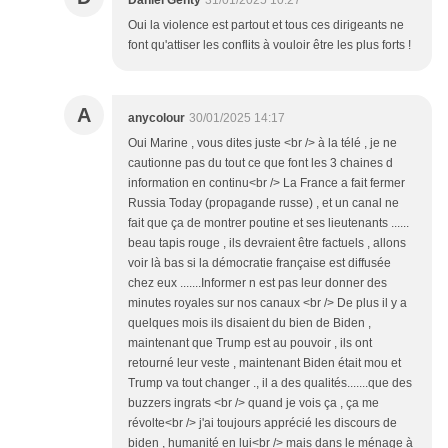
Daniel Genty
31/01/2025 10:27
Oui la violence est partout et tous ces dirigeants ne
font qu'attiser les conflits à vouloir être les plus forts !
A
anycolour
30/01/2025 14:17
Oui Marine , vous dites juste <br /> à la télé , je ne
cautionne pas du tout ce que font les 3 chaines d
information en continu<br /> La France a fait fermer
Russia Today (propagande russe) , et un canal ne
fait que ça de montrer poutine et ses lieutenants ......
beau tapis rouge , ils devraient être factuels , allons
voir là bas si la démocratie française est diffusée
chez eux .......Informer n est pas leur donner des
minutes royales sur nos canaux <br /> De plus il y a
quelques mois ils disaient du bien de Biden ,
maintenant que Trump est au pouvoir , ils ont
retourné leur veste , maintenant Biden était mou et
Trump va tout changer ., il a des qualités.......que des
buzzers ingrats <br /> quand je vois ça , ça me
révolte<br /> j'ai toujours apprécié les discours de
biden , humanité en lui<br /> mais dans le ménage à