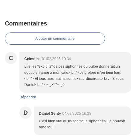
Commentaires
Ajouter un commentaire
C
Célestine
01/02/2025 10:34
Lire les "exploits" de ces siphonnés du bulbe donnerait un
goût bien amer à mon café.<br /> Je préfère m'en tenir loin.
<br /> Et tous mes matins sont extraordinaires...<br /> Bisous
Daniel<br /> •.¸¸.•*`*•.¸¸☆
Répondre
D
Daniel Genty
04/02/2025 16:38
C'est bien vrai qu'ils sont tous siphonnés. Le pouvoir
rend fou !