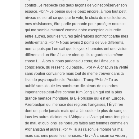
conflits. Je respecte ces deux façons de voir et préserver son
espace. <br /> Je pense que je peux encore, à mon tout petit
niveau ne serait-ce que par le vote, le choix de mes lectures,
mes résistances, être partie prenante pour protéger notre ce
qui me semble menacé comme notre exception culturelle
entre autres, pour les futures générations dont font partie mes
petits-enfants. <br /> Nous avons 2 points de vue différents,
normal puisque l on sait que les yeux humains ont une vision
différente d un être à l autre alors qu ils regardent la même
chose !…. Alors si nous parlons du cœur, de l âme, de la
conscience, du ressenti, du passé….<br /> À chacun sa vérité
sans vouloir convaincre mais tout de même trouver dans ta
liste de psychopathes le Président Trump !!!<br /> Tu as
oublié sans doute les nombreux dictateurs de moindres
importances peut-être comme Kim Jong Un qui est la plus
grande menace mondiale, la Biélorussie qui est en Europe, l
Azerbaïdjan qui menace des régions françaises, l Érythrée
dont ont parle jamais mais qui a fait couler le plus de sang et
tous les autres dictateurs d Afrique et d Asie qui nous font plus
de mal, et oublions les horreurs faites aux femmes comme en
Afghanistan et autres. <br /> Tu as raison, le monde va mal
mais sachons peser les menaces. <br /> À chacun sa vision ,