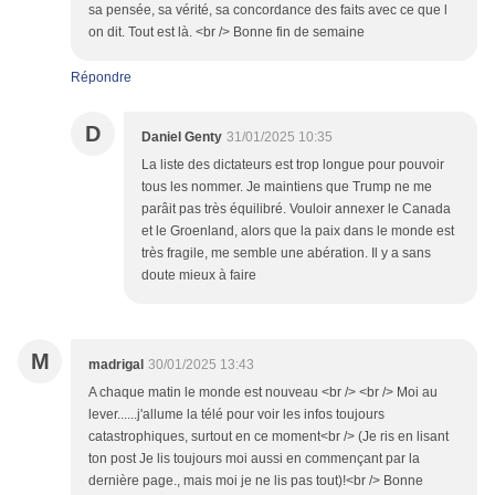
sa pensée, sa vérité, sa concordance des faits avec ce que l
on dit. Tout est là. <br /> Bonne fin de semaine
Répondre
D
Daniel Genty
31/01/2025 10:35
La liste des dictateurs est trop longue pour pouvoir
tous les nommer. Je maintiens que Trump ne me
parâit pas très équilibré. Vouloir annexer le Canada
et le Groenland, alors que la paix dans le monde est
très fragile, me semble une abération. Il y a sans
doute mieux à faire
M
madrigal
30/01/2025 13:43
A chaque matin le monde est nouveau <br /> <br /> Moi au
lever......j'allume la télé pour voir les infos toujours
catastrophiques, surtout en ce moment<br /> (Je ris en lisant
ton post Je lis toujours moi aussi en commençant par la
dernière page., mais moi je ne lis pas tout)!<br /> Bonne